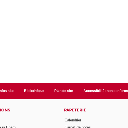
Infos site
Bibliothèque
Plan de site
Accessibilité: non conform
IONS
PAPETERIE
Calendrier
e in Cnam
Carnet de notes