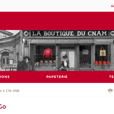
A
IONS
PAPETERIE
TE
es
Clé USB
Go