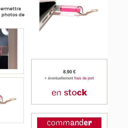
 permettra
x photos de
8.90 €
+ éventuellement
frais de port