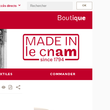
ccès directs
Bout
iq
u
e
XTILES
COMMANDER