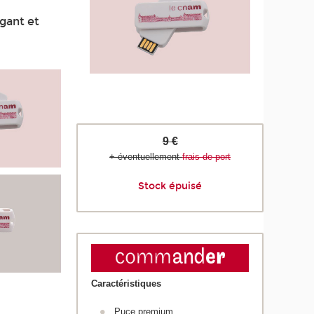
égant et
9 €
+ éventuellement
frais de port
Stock épuisé
Caractéristiques
Puce premium