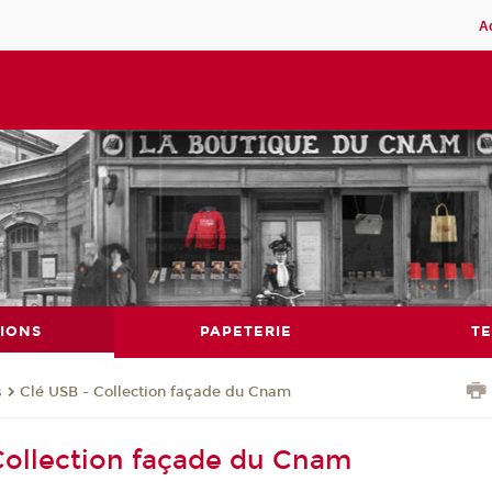
A
IONS
PAPETERIE
TE
s
Clé USB - Collection façade du Cnam
Collection façade du Cnam