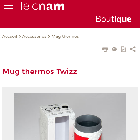
Bout
iq
u
e
Accessoires
Mug thermos
Accueil
Mug thermos Twizz