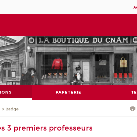
A
IONS
PAPETERIE
TE
s
Badge
es 3 premiers professeurs