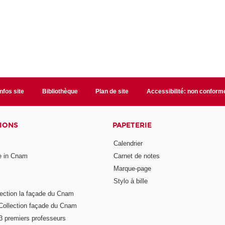
Infos site
Bibliothèque
Plan de site
Accessibilité: non conform
IONS
PAPETERIE
Calendrier
e in Cnam
Carnet de notes
Marque-page
Stylo à bille
lection la façade du Cnam
Collection façade du Cnam
 3 premiers professeurs