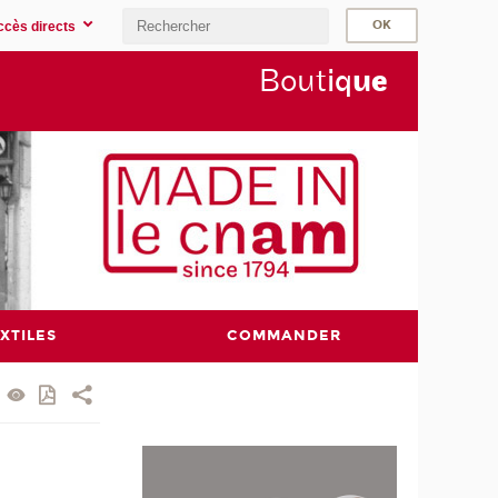
ccès directs
Bout
iq
u
e
XTILES
COMMANDER