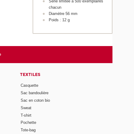
Série limitée à 500 exemplaires
chacun
Diamètre 56 mm
Poids : 12 g
e
TEXTILES
Casquette
Sac bandoulière
Sac en coton bio
Sweat
T-shirt
Pochette
Tote-bag