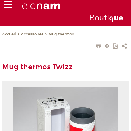
Bout
iq
u
e
Accessoires
Mug thermos
Accueil
Mug thermos Twizz