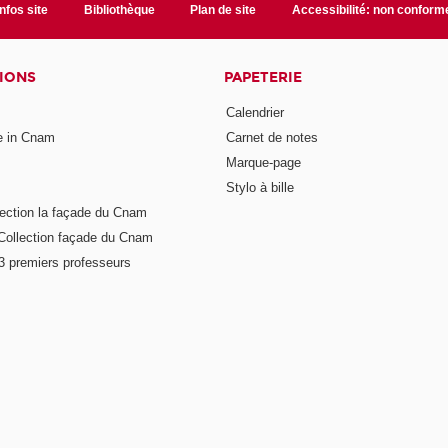
Infos site
Bibliothèque
Plan de site
Accessibilité: non conform
IONS
PAPETERIE
Calendrier
e in Cnam
Carnet de notes
Marque-page
Stylo à bille
lection la façade du Cnam
Collection façade du Cnam
 3 premiers professeurs