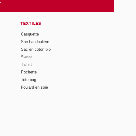
e
TEXTILES
Casquette
Sac bandoulière
Sac en coton bio
Sweat
T-shirt
Pochette
Tote-bag
Foulard en soie