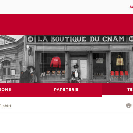
A
IONS
PAPETERIE
TE
T-shirt