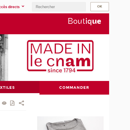
ccès directs
Bout
iq
u
e
XTILES
COMMANDER