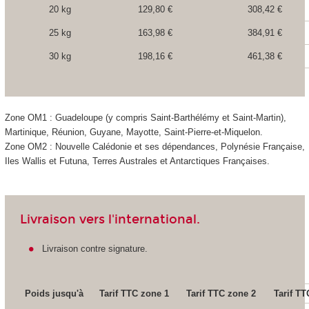
20 kg
129,80 €
308,42 €
25 kg
163,98 €
384,91 €
30 kg
198,16 €
461,38 €
Zone OM1 : Guadeloupe (y compris Saint-Barthélémy et Saint-Martin),
Martinique, Réunion, Guyane, Mayotte, Saint-Pierre-et-Miquelon.
Zone OM2 : Nouvelle Calédonie et ses dépendances, Polynésie Française,
Iles Wallis et Futuna, Terres Australes et Antarctiques Françaises.
Livraison vers l'international.
Livraison contre signature.
Poids jusqu'à
Tarif TTC zone 1
Tarif TTC zone 2
Tarif TT