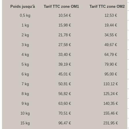
Poids jusqu'à
Tarif TTC zone OM1
Tarif TTC zone OM2
0,5 kg
10,54 €
12,53 €
1 kg
15,98 €
19,44 €
2 kg
21,78 €
34,55 €
3 kg
27,58 €
49,67 €
4 kg
33,40 €
64,79 €
5 kg
39,19 €
79,90 €
6 kg
45,01 €
95,00 €
7 kg
50,81 €
110,12 €
8 kg
56,82 €
125,24 €
9 kg
63,60 €
140,35 €
10 kg
70,51 €
155,46 €
15 kg
96,47 €
231,95 €