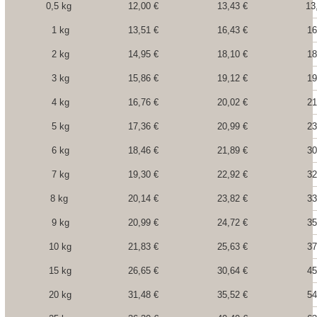
0,5 kg
12,00 €
13,43 €
13
1 kg
13,51 €
16,43 €
16
2 kg
14,95 €
18,10 €
18
3 kg
15,86 €
19,12 €
19
4 kg
16,76 €
20,02 €
21
5 kg
17,36 €
20,99 €
23
6 kg
18,46 €
21,89 €
30
7 kg
19,30 €
22,92 €
32
8 kg
20,14 €
23,82 €
33
9 kg
20,99 €
24,72 €
35
10 kg
21,83 €
25,63 €
37
15 kg
26,65 €
30,64 €
45
20 kg
31,48 €
35,52 €
54