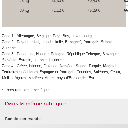
25 kg
36,30 €
40,40 €
63
30 kg
41,12 €
45,29 €
66
Zone 1 : Allemagne, Belgique, Pays-Bas, Luxembourg
Zone 2 : Royaume-Uni, Irlande, Italie, Espagne*, Portugal*, Suisse,
Autriche
Zone 3 : Danemark, Hongrie, Pologne, République Tchèque, Slovaquie,
Slovénie, Estonie, Lettonie, Lituanie
Zone 4 : Grèce, Islande, Finlande, Norvège, Suède, Turquie, Maghreb,
Territoires spécifiques Espagne et Portugal : Canaries, Baléares, Ceuta,
Melilla, Açores, Madères. Autres pays d’Europe de l’Est.
* : hors territoires spécifiques
Dans la même rubrique
Bon de commande